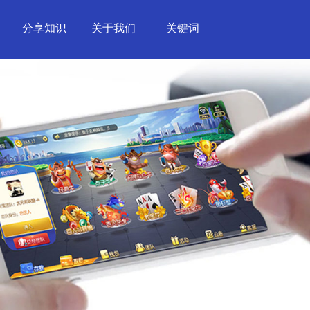
分享知识
关于我们
关键词