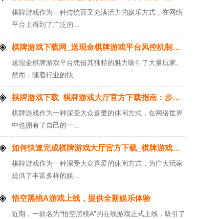
棋牌游戏作为一种传统而又充满活力的娱乐方式，在网络
平台上得到了广泛的...
棋牌游戏下载网_送现金棋牌游戏平台风控机制探究：保障公平公正的关键
送现金棋牌游戏平台凭借其独特的魅力吸引了大量玩家。
然而，随着行业的快...
棋牌游戏下载_棋牌游戏大厅官方下载指南：步骤详解
棋牌游戏作为一种深受大众喜爱的休闲方式，在网络世界
中也拥有了自己的一...
如何快速完成棋牌游戏大厅官方下载_棋牌游戏下载网
棋牌游戏作为一种深受大众喜爱的休闲方式，为广大玩家
提供了丰富多样的娱...
悟空黑桃A游戏上线，提供全新娱乐体验
近期，一款名为“悟空黑桃A”的在线游戏正式上线，吸引了