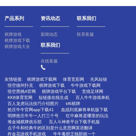
产品系列
资讯动态
联系我们
棋牌游戏
新闻动态
联系客服
棋牌游戏下载
联系我们
棋牌游戏大全
在线客服
友情链接:
棋牌游戏下载网
体育竞彩网
先风短链
悟空德州扑克
棋牌游戏下载
牛牛游戏下载网
悟空黑桃A官网
棋牌游戏平台下载
竞猜足球网
KK8体育官网
短链接在线生成
百人牛牛游戏单机
百人龙虎玩法技巧介绍图片
kf6棋牌
抢庄牛牛官网app下载41
血战到底麻将单机版下载
明牌抢庄牛牛一人打三个号
红中麻将是哪里的玩法
堆金城棋牌俱乐部
百人斗神兽平台下载手机版
点子牛和经典牛的区别是什么意思啊英语翻译
炸金花游戏手机游戏
牛牛毒胆王独胆就一个