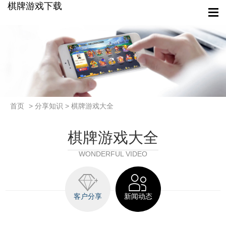
棋牌游戏下载
首页
> 分享知识 > 棋牌游戏大全
棋牌游戏大全
WONDERFUL VIDEO
客户分享
新闻动态